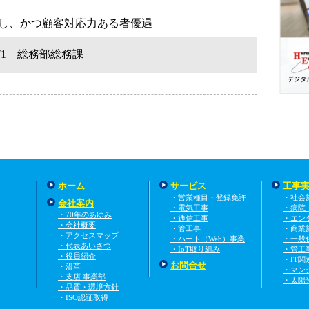
し、かつ顧客対応力ある者優遇
3271 総務部総務課
ホーム
サービス
工事
・営業種目・登録免許
・社会
会社案内
・電気工事
・病院
・70年のあゆみ
・通信工事
・エン
・会社概要
・管工事
・商業
・アクセスマップ
・ハート（Web）事業
・一般
・代表あいさつ
・IoT取り組み
・管工
・役員紹介
・IT関
お問合せ
・沿革
・マン
・支店 事業部
・太陽
・品質・環境方針
・ISO認証取得