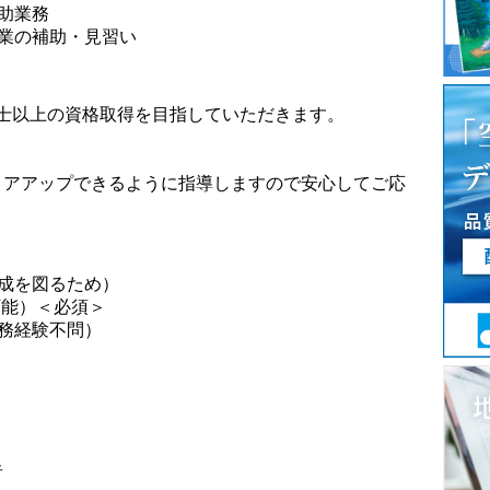
助業務
業の補助・見習い
理士以上の資格取得を目指していただきます。
）
リアアップできるように指導しますので安心してご応
成を図るため）
能）＜必須＞
務経験不問）
者