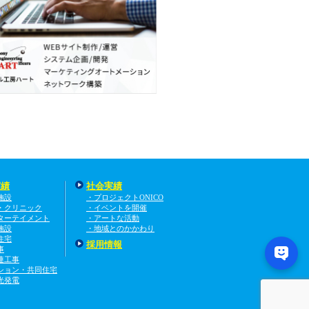
実績
社会実績
施設
・プロジェクトONICO
・クリニック
・イベントを開催
ターテイメント
・アートな活動
施設
・地域とのかかわり
住宅
採用情報
事
連工事
ション・共同住宅
光発電