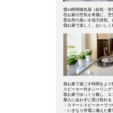
⑩24時間換気扇（給気・
⑪お家の空気を奇麗に、空
⑫台所の臭いを強力排気、
⑬お家で楽しく、おいしく
⑭お家で過ごす時間をより
スピーカー付きシーリング
⑮お家でゆっくり癒し、エ
⑯人に会わずに受け取れる
・スマートスピーカーでつ
・いきなり停電に備えた蓄