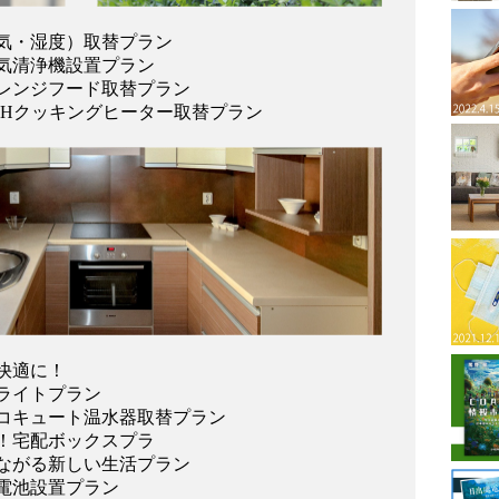
排気・湿度）取替プラン
気清浄機設置プラン
レンジフード取替プラン
IHクッキングヒーター取替プラン
快適に！
ライトプラン
コキュート温水器取替プラン
！宅配ボックスプラ
ながる新しい生活プラン
電池設置プラン