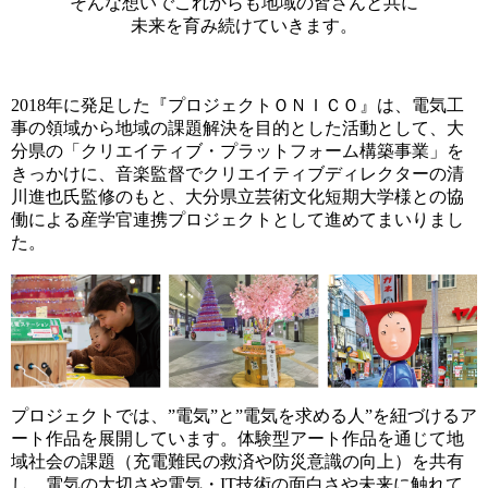
そんな想いでこれからも地域の皆さんと共に
未来を育み続けていきます。
2018年に発足した『プロジェクトＯＮＩＣＯ』は、電気工
事の領域から地域の課題解決を目的とした活動として、大
分県の「クリエイティブ・プラットフォーム構築事業」を
きっかけに、音楽監督でクリエイティブディレクターの清
川進也氏監修のもと、大分県立芸術文化短期大学様との協
働による産学官連携プロジェクトとして進めてまいりまし
た。
プロジェクトでは、”電気”と”電気を求める人”を紐づけるア
ート作品を展開しています。体験型アート作品を通じて地
域社会の課題（充電難民の救済や防災意識の向上）を共有
し、電気の大切さや電気・IT技術の面白さや未来に触れて