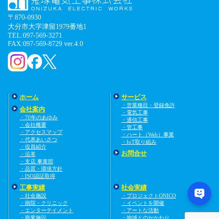
〒870-0930
大分市大字津留1979番地1
TEL:097-569-3271
FAX:097-569-8729 ver.4.0
ホーム
サービス
・営業種目・登録免許
会社案内
・電気工事
・70年のあゆみ
・通信工事
・会社概要
・管工事
・アクセスマップ
・ハート（Web）事業
・代表あいさつ
・IoT取り組み
・役員紹介
お問合せ
・沿革
・支店 事業部
・品質・環境方針
・ISO認証取得
工事実績
社会実績
・社会施設
・プロジェクトONICO
・病院・クリニック
・イベントを開催
・エンターテイメント
・アートな活動
・商業施設
・地域とのかかわり