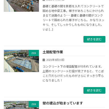
基礎と基礎の間を鉄筋を入れてコンクリートで
固める地中梁工事。梯子があちこちにかけられ
まるで迷路のよう･･･ 基礎と基礎の間がコンク
リートで固められた様子がこちら。 かなりスッ
キリ、そしてしっかりしたものになりました。
いよ […]
続きを読む
土間配管作業
ZEB
2021年8月10日
コンクリート下の埋設配管が行われています。
土間のコンクリート打設が完了すると、でこぼ
こと穴だらけだったものがさらにすっきり平ら
になりました！
続きを読む
壁の建込が始まっています
ZEB