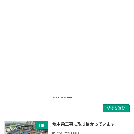
実現する建物です。完成後は鬼塚電気工事・鬼
塚産業本社ビルとしてのみならず、大分市の津
波避難ビルとして活用いただけます。また、こ
れらの […]
続きを読む
基礎工事が始まりました
ZEB
2021年6月30日
四角い白線が書かれた部分を目印に大きな穴が
掘られました。他にもでこぼこと人がすっぽり
隠れるほどの深い穴が… 高い位置から見ると全
貌が分かりますが、地上からは梯子がにょきっ
と生えているように見え梯子を下りると何があ
るんだろ […]
続きを読む
地中梁工事に取り掛かっています
ZEB
2021年7月19日