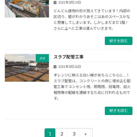
2021年8月19日
どんどん建物の形が見えてきています！内部の
区切り、壁がわかりあそこはあのスペースかな
と想像してしまいます。しかしまだまだ1階！
さらに上へと工事は進んでいきます。
続きを読む
スラブ配管工事
ZEB
2021年8月26日
オレンジに映える白い線があちらこちらに…！
スラブ配管は、コンクリートの床に埋め込む配
管工事でコンセント用、照明用、弱電用、自火
報用等の配線を通線するために行われるもので
す。
続きを読む
投
1
2
3
»
固
固
固