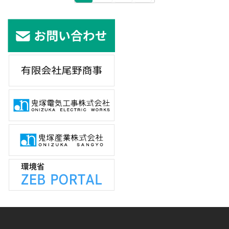
定
定
定
稿
ペ
ペ
ペ
の
ー
ー
ー
ジ
ジ
ジ
ペ
ー
ジ
送
り