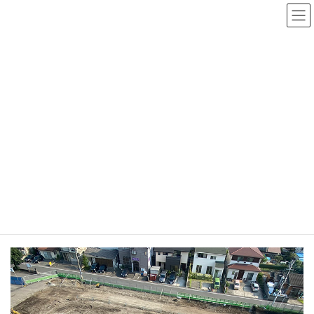
コ
ナ
ン
ビ
テ
ゲ
ン
ー
ツ
シ
工事完成までの記録
へ
ョ
ス
ン
キ
に
ッ
移
プ
動
トップページ
工事完成までの記録
ZEB
くい打ち完了！
くい打ち完了！
2021年6月23日