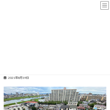
コ
ナ
ン
ビ
テ
ゲ
ン
ー
ツ
シ
工事完成までの記録
へ
ョ
ス
ン
キ
に
ッ
移
プ
動
トップページ
工事完成までの記録
ZEB
壁の建込が始まっています
壁の建込が始まっています
2021年8月19日