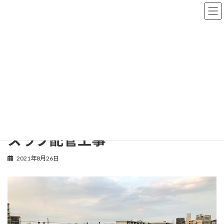
コ
ナ
ン
ビ
テ
ゲ
ン
ー
ツ
シ
工事完成までの記録
へ
ョ
ス
ン
キ
に
ッ
移
プ
動
トップページ
工事完成までの記録
ZEB
スラブ配管工事
スラブ配管工事
2021年8月26日