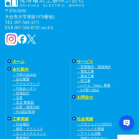
〒870-0930
大分市大字津留1979番地1
TEL:097-569-3271
FAX:097-569-8729 ver.4.0
ホーム
サービス
・営業種目・登録免許
会社案内
・電気工事
・70年のあゆみ
・通信工事
・会社概要
・管工事
・アクセスマップ
・ハート（Web）事業
・代表あいさつ
・IoT取り組み
・役員紹介
お問合せ
・沿革
・支店 事業部
・品質・環境方針
・ISO認証取得
工事実績
社会実績
・社会施設
・プロジェクトONICO
・病院・クリニック
・イベントを開催
・エンターテイメント
・アートな活動
・商業施設
・地域とのかかわり