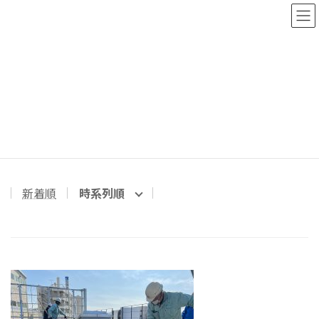
コ
ナ
ン
ビ
テ
ゲ
ン
ー
ツ
シ
工事完成までの記録
へ
ョ
ス
ン
キ
に
ッ
移
プ
動
トップページ
工事完成までの記録
新着順
時系列順