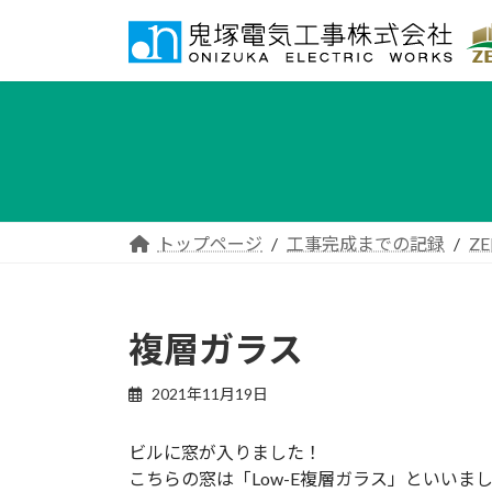
コ
ナ
ン
ビ
テ
ゲ
ン
ー
ツ
シ
へ
ョ
ス
ン
キ
に
ッ
移
トップページ
工事完成までの記録
ZE
プ
動
複層ガラス
2021年11月19日
ビルに窓が入りました！
こちらの窓は「Low-E複層ガラス」といい