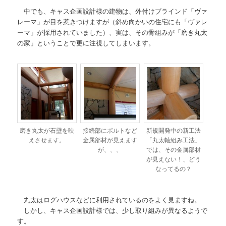
中でも、キャス企画設計様の建物は、外付けブラインド「ヴァ
レーマ」が目を惹きつけますが（斜め向かいの住宅にも「ヴァレ
ーマ」が採用されていました）、実は、その骨組みが「磨き丸太
の家」ということで更に注視してしまいます。
磨き丸太が石壁を映
接続部にボルトなど
新規開発中の新工法
えさせます。
金属部材が見えます
「丸太軸組み工法」
が、、、
では、その金属部材
が見えない！、どう
なってるの？
丸太はログハウスなどに利用されているのをよく見ますね。
しかし、キャス企画設計様では、少し取り組みが異なるようで
す。