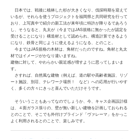
日本では、戦後に植林した杉が大きくなり、伐採時期を迎えて
いるが、それらを使うプロジェクトを福岡県と共同研究を行って
おり、上写真中で紹介の新工法が来年頃に特許が降りるであろう
し、そうなると、丸太が（今まではJAS規格に無かったが認定を
受けることになり）構造材として認められ、構造計算できるよう
になり、鉄骨と同じように使えるようになる、とのこと。
今まではJAS規格の木材は、角材だったのですね。角材と丸太
材ではイメージがかなり違いますね。
建物に対して、やわらかい親近感が増すように思ってしまいま
す。
さすれば、自然風な建物（例えば、道の駅や高齢者施設、リゾ
ート施設、別荘、テレワーク場所！ など）への応用が行いやす
く、多くの方々にきっと喜んでいただけそうです。
そういうこともあってなのでしょうか、今、キャス企画設計様
は、４面ガラス張りの、壁が無い新しい建物を計画しておられる
とのことで、そこでも外付けブラインド「ヴァレーマ」をかっこ
よく利用されるとのことで、楽しみです。