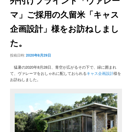
外付けブラインド「ヴァレー
ゲ
ー
マ」ご採用の久留米「キャス
シ
ョ
企画設計」様をお訪ねしまし
ン
た。
投稿日時:
2020年8月29日
猛暑の2020年8月28日、青空が広がるその下で、緑に囲まれ
て、ヴァレーマをおしゃれに配しておられる
キャス企画設計
様を
お訪ねしました。