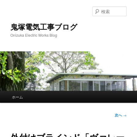
メ
イ
検
ン
索
コ
鬼塚電気工事ブログ
ン
Onizuka Electric Works Blog
テ
ン
ツ
へ
移
動
メ
ホーム
イ
ン
メ
投
次へ
→
ニ
稿
ュ
ナ
ー
ビ