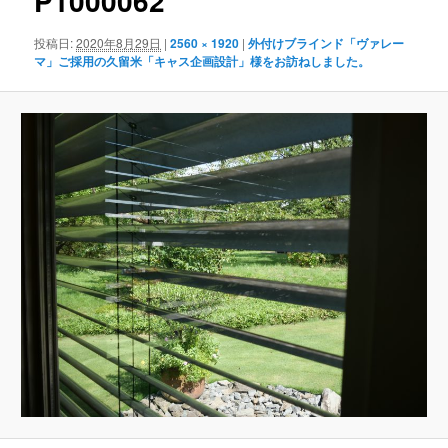
P1000062
ゲ
ー
投稿日:
2020年8月29日
|
2560 × 1920
|
外付けブラインド「ヴァレー
シ
マ」ご採用の久留米「キャス企画設計」様をお訪ねしました。
ョ
ン