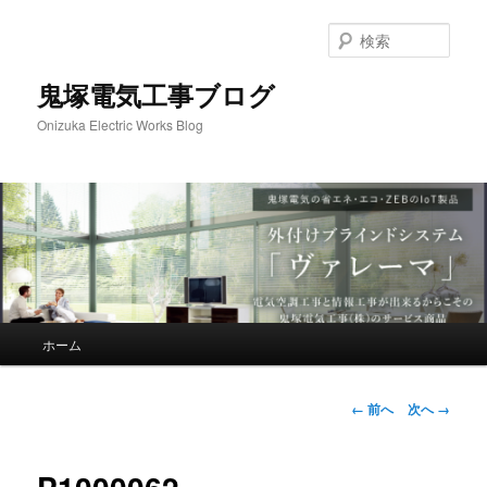
メ
イ
検
ン
索
コ
鬼塚電気工事ブログ
ン
Onizuka Electric Works Blog
テ
ン
ツ
へ
移
動
メ
ホーム
イ
ン
メ
画
← 前へ
次へ →
ニ
像
ュ
ナ
ー
ビ