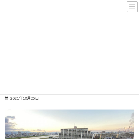
コ
ナ
ン
ビ
テ
ゲ
ン
ー
ツ
シ
工事完成までの記録
へ
ョ
ス
ン
キ
に
ッ
移
プ
動
トップページ
工事完成までの記録
勉強会
最上階
最上階
2021年10月25日