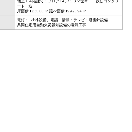
地上１４階建て１フロア1４戸１８２世帯 鉄筋コンクリ
ート 造
床面積 1,650.00 ㎡ 延べ面積 19,423.94 ㎡
電灯・ｺﾝｾﾝﾄ設備、電話・情報・テレビ・避雷針設備
共同住宅用自動火災報知設備の電気工事