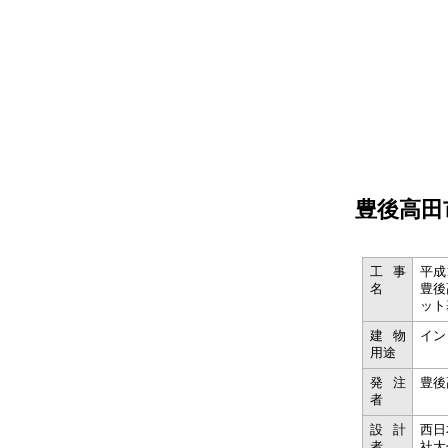
豊後高田
工事
平成
名
豊後
ット
建物
イン
用途
発注
豊後
者
設計
西日
者
社大