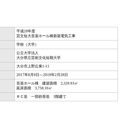
平成29年度
芸文短大音楽ホール棟新築電気工事
学校（大学）
公立大学法人
大分県立芸術文化短期大学
大分市上野丘東1-11
2017年8月9日～2019年2月28日
音楽ホール棟 建築面積 2,329.93㎡
延床面積 3,758.16㎡
ＲＣ造 一部鉄骨造 3階建て