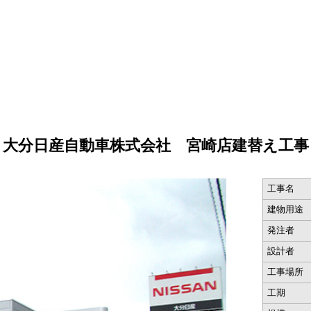
大分日産自動車株式会社 宮崎店建替え工事
工事名
建物用途
発注者
設計者
工事場所
工期