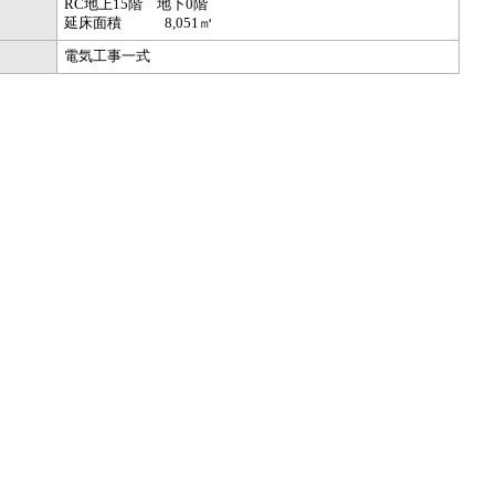
RC地上15階 地下0階
延床面積 8,051㎥
電気工事一式