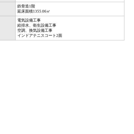
鉄骨造1階
延床面積1355.06㎡
電気設備工事
給排水、衛生設備工事
空調、換気設備工事
インドアテニスコート2面