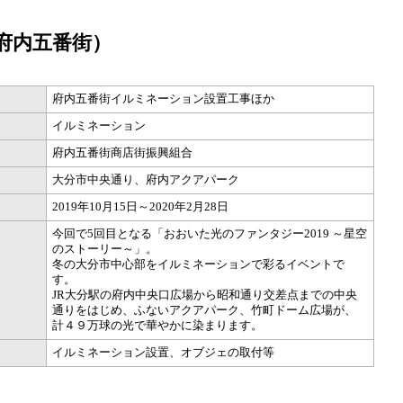
府内五番街）
府内五番街イルミネーション設置工事ほか
イルミネーション
府内五番街商店街振興組合
大分市中央通り、府内アクアパーク
2019年10月15日～2020年2月28日
今回で5回目となる「おおいた光のファンタジー2019 ～星空
のストーリー～」。
冬の大分市中心部をイルミネーションで彩るイベントで
す。
JR大分駅の府内中央口広場から昭和通り交差点までの中央
通りをはじめ、ふないアクアパーク、竹町ドーム広場が、
計４９万球の光で華やかに染まります。
イルミネーション設置、オブジェの取付等