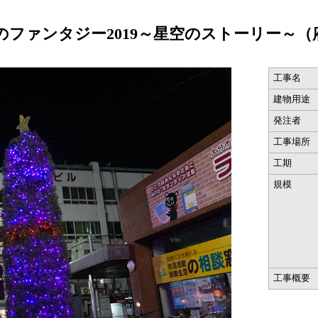
のファンタジー2019～星空のストーリー～（
工事名
建物用途
発注者
工事場所
工期
規模
工事概要