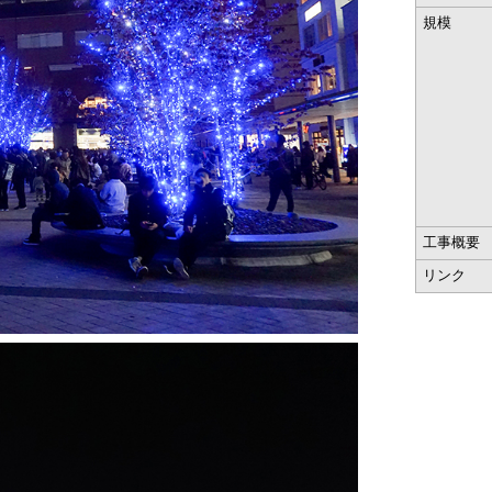
規模
工事概要
リンク