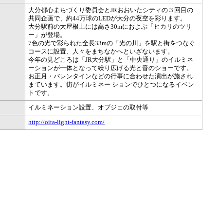
大分都心まちづくり委員会とJRおおいたシティの３回目の
共同企画で、約44万球のLEDが大分の夜空を彩ります。
大分駅前の大屋根上には高さ30mにおよぶ「ヒカリのツリ
ー」が登場。
7色の光で彩られた全長33mの「光の川」を駅と街をつなぐ
コースに設置、人々をまちなかへといざないます。
今年の見どころは「JR大分駅」と「中央通り」のイルミネ
ーションが一体となって繰り広げる光と音のショーです。
お正月・バレンタインなどの行事に合わせた演出が施され
まています。街がイルミネー ションでひとつになるイベン
トです。
イルミネーション設置、オブジェの取付等
http://oita-light-fantasy.com/